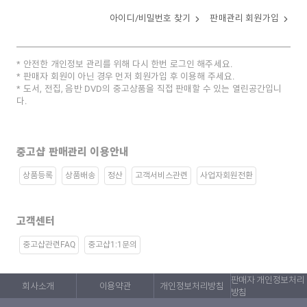
아이디/비밀번호 찾기
판매관리 회원가입
안전한 개인정보 관리를 위해 다시 한번 로그인 해주세요.
판매자 회원이 아닌 경우 먼저 회원가입 후 이용해 주세요.
도서, 전집, 음반 DVD의 중고상품을 직접 판매할 수 있는 열린공간입니
다.
중고샵 판매관리 이용안내
상품등록
상품배송
정산
고객서비스관련
사업자회원전환
고객센터
중고샵관련FAQ
중고샵1:1문의
판매자 개인정보처리
회사소개
이용약관
개인정보처리방침
방침