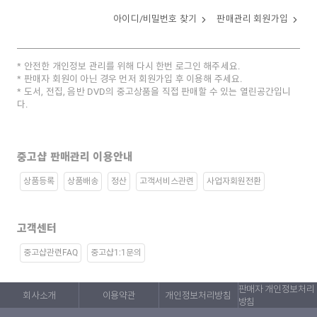
아이디/비밀번호 찾기
판매관리 회원가입
안전한 개인정보 관리를 위해 다시 한번 로그인 해주세요.
판매자 회원이 아닌 경우 먼저 회원가입 후 이용해 주세요.
도서, 전집, 음반 DVD의 중고상품을 직접 판매할 수 있는 열린공간입니
다.
중고샵 판매관리 이용안내
상품등록
상품배송
정산
고객서비스관련
사업자회원전환
고객센터
중고샵관련FAQ
중고샵1:1문의
판매자 개인정보처리
회사소개
이용약관
개인정보처리방침
방침