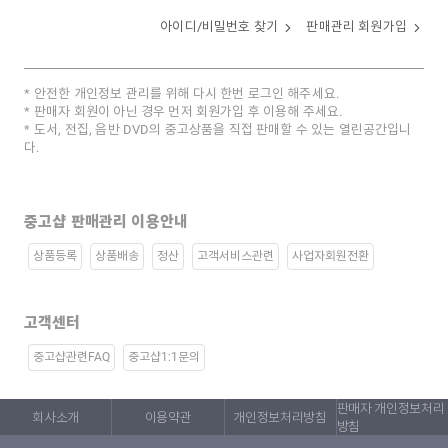
아이디/비밀번호 찾기
판매관리 회원가입
안전한 개인정보 관리를 위해 다시 한번 로그인 해주세요.
판매자 회원이 아닌 경우 먼저 회원가입 후 이용해 주세요.
도서, 전집, 음반 DVD의 중고상품을 직접 판매할 수 있는 열린공간입니
다.
중고샵 판매관리 이용안내
상품등록
상품배송
정산
고객서비스관련
사업자회원전환
고객센터
중고샵관련FAQ
중고샵1:1문의
판매자 개인정보처리
회사소개
이용약관
개인정보처리방침
방침