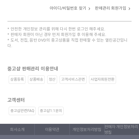
아이디/비밀번호 찾기
판매관리 회원가입
안전한 개인정보 관리를 위해 다시 한번 로그인 해주세요.
판매자 회원이 아닌 경우 먼저 회원가입 후 이용해 주세요.
도서, 전집, 음반 DVD의 중고상품을 직접 판매할 수 있는 열린공간입니
다.
중고샵 판매관리 이용안내
상품등록
상품배송
정산
고객서비스관련
사업자회원전환
고객센터
중고샵관련FAQ
중고샵1:1문의
판매자 개인정보처리
회사소개
이용약관
개인정보처리방침
방침