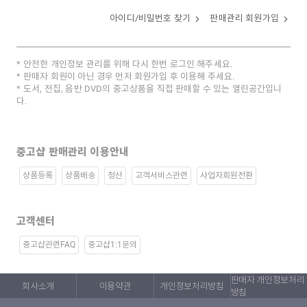
아이디/비밀번호 찾기
판매관리 회원가입
안전한 개인정보 관리를 위해 다시 한번 로그인 해주세요.
판매자 회원이 아닌 경우 먼저 회원가입 후 이용해 주세요.
도서, 전집, 음반 DVD의 중고상품을 직접 판매할 수 있는 열린공간입니
다.
중고샵 판매관리 이용안내
상품등록
상품배송
정산
고객서비스관련
사업자회원전환
고객센터
중고샵관련FAQ
중고샵1:1문의
판매자 개인정보처리
회사소개
이용약관
개인정보처리방침
방침