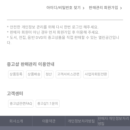
아이디/비밀번호 찾기
판매관리 회원가입
안전한 개인정보 관리를 위해 다시 한번 로그인 해주세요.
판매자 회원이 아닌 경우 먼저 회원가입 후 이용해 주세요.
도서, 전집, 음반 DVD의 중고상품을 직접 판매할 수 있는 열린공간입니
다.
중고샵 판매관리 이용안내
상품등록
상품배송
정산
고객서비스관련
사업자회원전환
고객센터
중고샵관련FAQ
중고샵1:1문의
판매자 개인정보처리
회사소개
이용약관
개인정보처리방침
방침