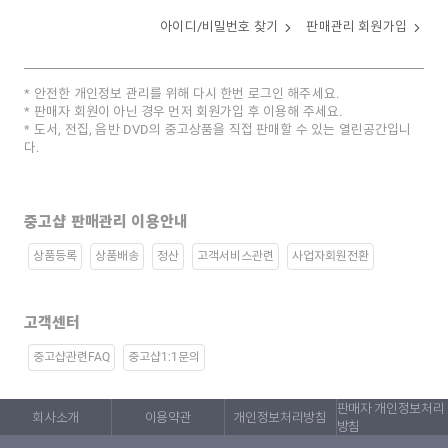
아이디/비밀번호 찾기
판매관리 회원가입
안전한 개인정보 관리를 위해 다시 한번 로그인 해주세요.
판매자 회원이 아닌 경우 먼저 회원가입 후 이용해 주세요.
도서, 전집, 음반 DVD의 중고상품을 직접 판매할 수 있는 열린공간입니
다.
중고샵 판매관리 이용안내
상품등록
상품배송
정산
고객서비스관련
사업자회원전환
고객센터
중고샵관련FAQ
중고샵1:1문의
판매자 개인정보처리
회사소개
이용약관
개인정보처리방침
방침