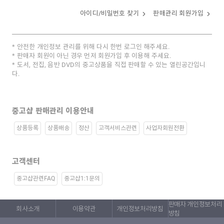
아이디/비밀번호 찾기
판매관리 회원가입
안전한 개인정보 관리를 위해 다시 한번 로그인 해주세요.
판매자 회원이 아닌 경우 먼저 회원가입 후 이용해 주세요.
도서, 전집, 음반 DVD의 중고상품을 직접 판매할 수 있는 열린공간입니
다.
중고샵 판매관리 이용안내
상품등록
상품배송
정산
고객서비스관련
사업자회원전환
고객센터
중고샵관련FAQ
중고샵1:1문의
판매자 개인정보처리
회사소개
이용약관
개인정보처리방침
방침