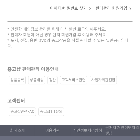
아이디/비밀번호 찾기
판매관리 회원가입
안전한 개인정보 관리를 위해 다시 한번 로그인 해주세요.
판매자 회원이 아닌 경우 먼저 회원가입 후 이용해 주세요.
도서, 전집, 음반 DVD의 중고상품을 직접 판매할 수 있는 열린공간입니
다.
중고샵 판매관리 이용안내
상품등록
상품배송
정산
고객서비스관련
사업자회원전환
고객센터
중고샵관련FAQ
중고샵1:1문의
판매자 개인정보처리
회사소개
이용약관
개인정보처리방침
방침