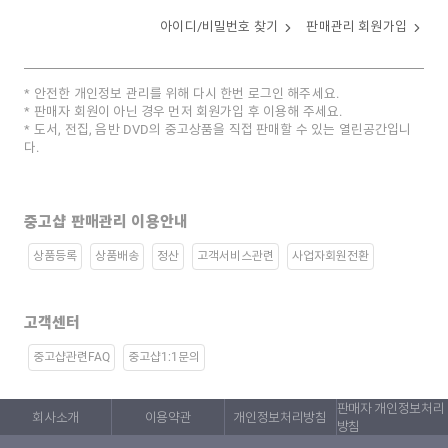
아이디/비밀번호 찾기
판매관리 회원가입
안전한 개인정보 관리를 위해 다시 한번 로그인 해주세요.
판매자 회원이 아닌 경우 먼저 회원가입 후 이용해 주세요.
도서, 전집, 음반 DVD의 중고상품을 직접 판매할 수 있는 열린공간입니
다.
중고샵 판매관리 이용안내
상품등록
상품배송
정산
고객서비스관련
사업자회원전환
고객센터
중고샵관련FAQ
중고샵1:1문의
판매자 개인정보처리
회사소개
이용약관
개인정보처리방침
방침