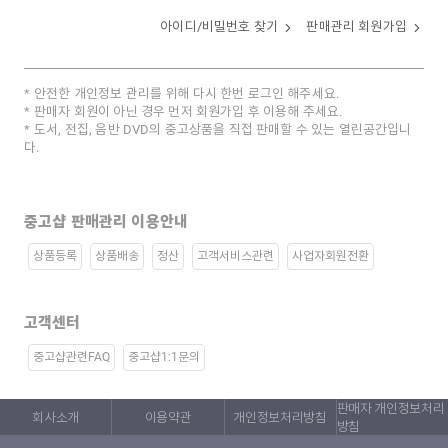
아이디/비밀번호 찾기
판매관리 회원가입
안전한 개인정보 관리를 위해 다시 한번 로그인 해주세요.
판매자 회원이 아닌 경우 먼저 회원가입 후 이용해 주세요.
도서, 전집, 음반 DVD의 중고상품을 직접 판매할 수 있는 열린공간입니
다.
중고샵 판매관리 이용안내
상품등록
상품배송
정산
고객서비스관련
사업자회원전환
고객센터
중고샵관련FAQ
중고샵1:1문의
판매자 개인정보처리
회사소개
이용약관
개인정보처리방침
방침