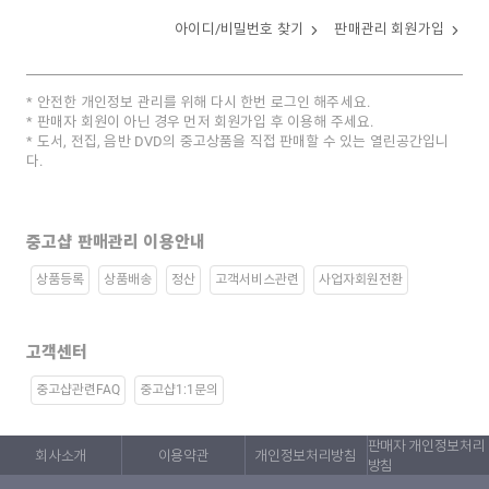
아이디/비밀번호 찾기
판매관리 회원가입
안전한 개인정보 관리를 위해 다시 한번 로그인 해주세요.
판매자 회원이 아닌 경우 먼저 회원가입 후 이용해 주세요.
도서, 전집, 음반 DVD의 중고상품을 직접 판매할 수 있는 열린공간입니
다.
중고샵 판매관리 이용안내
상품등록
상품배송
정산
고객서비스관련
사업자회원전환
고객센터
중고샵관련FAQ
중고샵1:1문의
판매자 개인정보처리
회사소개
이용약관
개인정보처리방침
방침