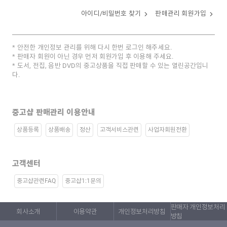
아이디/비밀번호 찾기
판매관리 회원가입
안전한 개인정보 관리를 위해 다시 한번 로그인 해주세요.
판매자 회원이 아닌 경우 먼저 회원가입 후 이용해 주세요.
도서, 전집, 음반 DVD의 중고상품을 직접 판매할 수 있는 열린공간입니
다.
중고샵 판매관리 이용안내
상품등록
상품배송
정산
고객서비스관련
사업자회원전환
고객센터
중고샵관련FAQ
중고샵1:1문의
판매자 개인정보처리
회사소개
이용약관
개인정보처리방침
방침