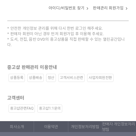
아이디/비밀번호 찾기
판매관리 회원가입
안전한 개인정보 관리를 위해 다시 한번 로그인 해주세요.
판매자 회원이 아닌 경우 먼저 회원가입 후 이용해 주세요.
도서, 전집, 음반 DVD의 중고상품을 직접 판매할 수 있는 열린공간입니
다.
중고샵 판매관리 이용안내
상품등록
상품배송
정산
고객서비스관련
사업자회원전환
고객센터
중고샵관련FAQ
중고샵1:1문의
판매자 개인정보처리
회사소개
이용약관
개인정보처리방침
방침