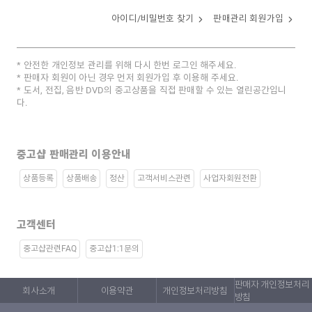
아이디/비밀번호 찾기
판매관리 회원가입
안전한 개인정보 관리를 위해 다시 한번 로그인 해주세요.
판매자 회원이 아닌 경우 먼저 회원가입 후 이용해 주세요.
도서, 전집, 음반 DVD의 중고상품을 직접 판매할 수 있는 열린공간입니
다.
중고샵 판매관리 이용안내
상품등록
상품배송
정산
고객서비스관련
사업자회원전환
고객센터
중고샵관련FAQ
중고샵1:1문의
판매자 개인정보처리
회사소개
이용약관
개인정보처리방침
방침