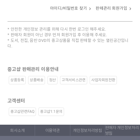
아이디/비밀번호 찾기
판매관리 회원가입
안전한 개인정보 관리를 위해 다시 한번 로그인 해주세요.
판매자 회원이 아닌 경우 먼저 회원가입 후 이용해 주세요.
도서, 전집, 음반 DVD의 중고상품을 직접 판매할 수 있는 열린공간입니
다.
중고샵 판매관리 이용안내
상품등록
상품배송
정산
고객서비스관련
사업자회원전환
고객센터
중고샵관련FAQ
중고샵1:1문의
판매자 개인정보처리
회사소개
이용약관
개인정보처리방침
방침