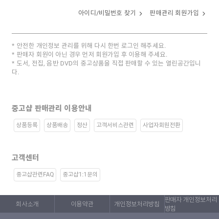
아이디/비밀번호 찾기
판매관리 회원가입
안전한 개인정보 관리를 위해 다시 한번 로그인 해주세요.
판매자 회원이 아닌 경우 먼저 회원가입 후 이용해 주세요.
도서, 전집, 음반 DVD의 중고상품을 직접 판매할 수 있는 열린공간입니
다.
중고샵 판매관리 이용안내
상품등록
상품배송
정산
고객서비스관련
사업자회원전환
고객센터
중고샵관련FAQ
중고샵1:1문의
판매자 개인정보처리
회사소개
이용약관
개인정보처리방침
방침