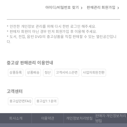
아이디/비밀번호 찾기
판매관리 회원가입
안전한 개인정보 관리를 위해 다시 한번 로그인 해주세요.
판매자 회원이 아닌 경우 먼저 회원가입 후 이용해 주세요.
도서, 전집, 음반 DVD의 중고상품을 직접 판매할 수 있는 열린공간입니
다.
중고샵 판매관리 이용안내
상품등록
상품배송
정산
고객서비스관련
사업자회원전환
고객센터
중고샵관련FAQ
중고샵1:1문의
판매자 개인정보처리
회사소개
이용약관
개인정보처리방침
방침