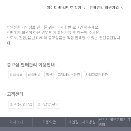
아이디/비밀번호 찾기
판매관리 회원가입
안전한 개인정보 관리를 위해 다시 한번 로그인 해주세요.
판매자 회원이 아닌 경우 먼저 회원가입 후 이용해 주세요.
도서, 전집, 음반 DVD의 중고상품을 직접 판매할 수 있는 열린공간입니
다.
중고샵 판매관리 이용안내
상품등록
상품배송
정산
고객서비스관련
사업자회원전환
고객센터
중고샵관련FAQ
중고샵1:1문의
판매자 개인정보처리
회사소개
이용약관
개인정보처리방침
방침