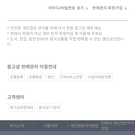
아이디/비밀번호 찾기
판매관리 회원가입
안전한 개인정보 관리를 위해 다시 한번 로그인 해주세요.
판매자 회원이 아닌 경우 먼저 회원가입 후 이용해 주세요.
도서, 전집, 음반 DVD의 중고상품을 직접 판매할 수 있는 열린공간입니
다.
중고샵 판매관리 이용안내
상품등록
상품배송
정산
고객서비스관련
사업자회원전환
고객센터
중고샵관련FAQ
중고샵1:1문의
판매자 개인정보처리
회사소개
이용약관
개인정보처리방침
방침