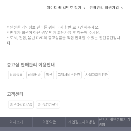
아이디/비밀번호 찾기
판매관리 회원가입
안전한 개인정보 관리를 위해 다시 한번 로그인 해주세요.
판매자 회원이 아닌 경우 먼저 회원가입 후 이용해 주세요.
도서, 전집, 음반 DVD의 중고상품을 직접 판매할 수 있는 열린공간입니
다.
중고샵 판매관리 이용안내
상품등록
상품배송
정산
고객서비스관련
사업자회원전환
고객센터
중고샵관련FAQ
중고샵1:1문의
판매자 개인정보처리
회사소개
이용약관
개인정보처리방침
방침