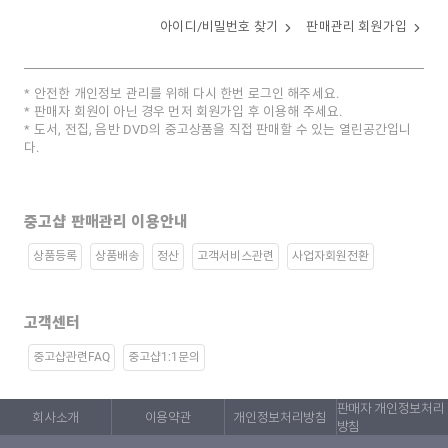
아이디/비밀번호 찾기
판매관리 회원가입
안전한 개인정보 관리를 위해 다시 한번 로그인 해주세요.
판매자 회원이 아닌 경우 먼저 회원가입 후 이용해 주세요.
도서, 전집, 음반 DVD의 중고상품을 직접 판매할 수 있는 열린공간입니
다.
중고샵 판매관리 이용안내
상품등록
상품배송
정산
고객서비스관련
사업자회원전환
고객센터
중고샵관련FAQ
중고샵1:1문의
판매자 개인정보처리
회사소개
이용약관
개인정보처리방침
방침