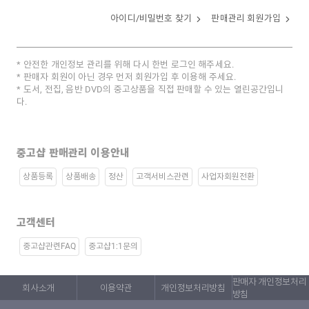
아이디/비밀번호 찾기
판매관리 회원가입
안전한 개인정보 관리를 위해 다시 한번 로그인 해주세요.
판매자 회원이 아닌 경우 먼저 회원가입 후 이용해 주세요.
도서, 전집, 음반 DVD의 중고상품을 직접 판매할 수 있는 열린공간입니
다.
중고샵 판매관리 이용안내
상품등록
상품배송
정산
고객서비스관련
사업자회원전환
고객센터
중고샵관련FAQ
중고샵1:1문의
판매자 개인정보처리
회사소개
이용약관
개인정보처리방침
방침