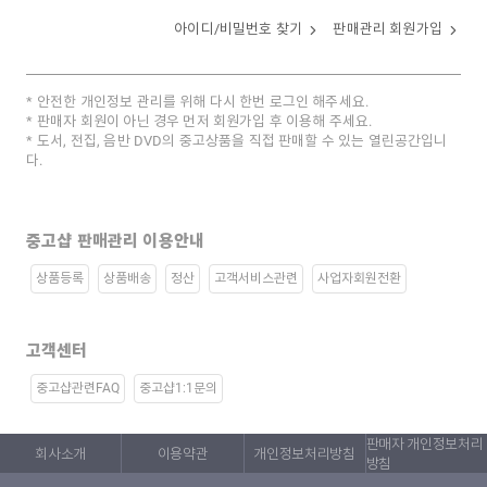
아이디/비밀번호 찾기
판매관리 회원가입
안전한 개인정보 관리를 위해 다시 한번 로그인 해주세요.
판매자 회원이 아닌 경우 먼저 회원가입 후 이용해 주세요.
도서, 전집, 음반 DVD의 중고상품을 직접 판매할 수 있는 열린공간입니
다.
중고샵 판매관리 이용안내
상품등록
상품배송
정산
고객서비스관련
사업자회원전환
고객센터
중고샵관련FAQ
중고샵1:1문의
판매자 개인정보처리
회사소개
이용약관
개인정보처리방침
방침