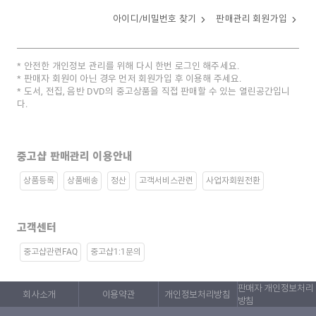
아이디/비밀번호 찾기
판매관리 회원가입
안전한 개인정보 관리를 위해 다시 한번 로그인 해주세요.
판매자 회원이 아닌 경우 먼저 회원가입 후 이용해 주세요.
도서, 전집, 음반 DVD의 중고상품을 직접 판매할 수 있는 열린공간입니
다.
중고샵 판매관리 이용안내
상품등록
상품배송
정산
고객서비스관련
사업자회원전환
고객센터
중고샵관련FAQ
중고샵1:1문의
판매자 개인정보처리
회사소개
이용약관
개인정보처리방침
방침