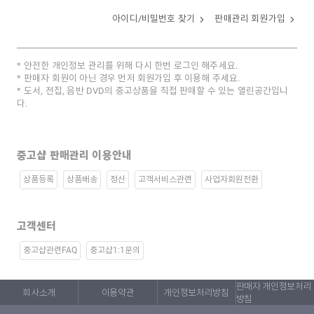
아이디/비밀번호 찾기
판매관리 회원가입
안전한 개인정보 관리를 위해 다시 한번 로그인 해주세요.
판매자 회원이 아닌 경우 먼저 회원가입 후 이용해 주세요.
도서, 전집, 음반 DVD의 중고상품을 직접 판매할 수 있는 열린공간입니
다.
중고샵 판매관리 이용안내
상품등록
상품배송
정산
고객서비스관련
사업자회원전환
고객센터
중고샵관련FAQ
중고샵1:1문의
판매자 개인정보처리
회사소개
이용약관
개인정보처리방침
방침