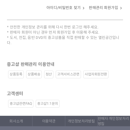
아이디/비밀번호 찾기
판매관리 회원가입
안전한 개인정보 관리를 위해 다시 한번 로그인 해주세요.
판매자 회원이 아닌 경우 먼저 회원가입 후 이용해 주세요.
도서, 전집, 음반 DVD의 중고상품을 직접 판매할 수 있는 열린공간입니
다.
중고샵 판매관리 이용안내
상품등록
상품배송
정산
고객서비스관련
사업자회원전환
고객센터
중고샵관련FAQ
중고샵1:1문의
판매자 개인정보처리
회사소개
이용약관
개인정보처리방침
방침