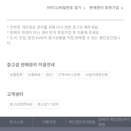
아이디/비밀번호 찾기
판매관리 회원가입
안전한 개인정보 관리를 위해 다시 한번 로그인 해주세요.
판매자 회원이 아닌 경우 먼저 회원가입 후 이용해 주세요.
도서, 전집, 음반 DVD의 중고상품을 직접 판매할 수 있는 열린공간입니
다.
중고샵 판매관리 이용안내
상품등록
상품배송
정산
고객서비스관련
사업자회원전환
고객센터
중고샵관련FAQ
중고샵1:1문의
판매자 개인정보처리
회사소개
이용약관
개인정보처리방침
방침