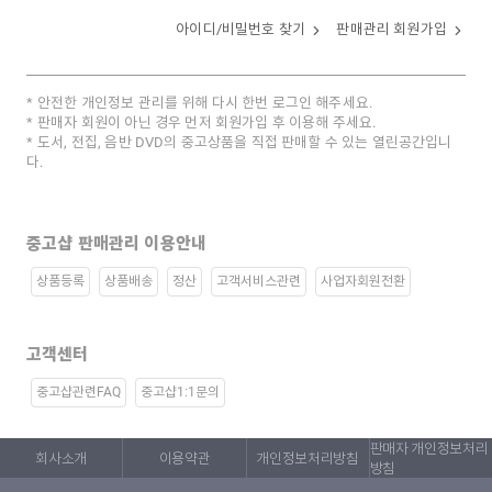
아이디/비밀번호 찾기
판매관리 회원가입
안전한 개인정보 관리를 위해 다시 한번 로그인 해주세요.
판매자 회원이 아닌 경우 먼저 회원가입 후 이용해 주세요.
도서, 전집, 음반 DVD의 중고상품을 직접 판매할 수 있는 열린공간입니
다.
중고샵 판매관리 이용안내
상품등록
상품배송
정산
고객서비스관련
사업자회원전환
고객센터
중고샵관련FAQ
중고샵1:1문의
판매자 개인정보처리
회사소개
이용약관
개인정보처리방침
방침