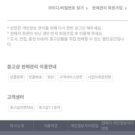
아이디/비밀번호 찾기
판매관리 회원가입
안전한 개인정보 관리를 위해 다시 한번 로그인 해주세요.
판매자 회원이 아닌 경우 먼저 회원가입 후 이용해 주세요.
도서, 전집, 음반 DVD의 중고상품을 직접 판매할 수 있는 열린공간입니
다.
중고샵 판매관리 이용안내
상품등록
상품배송
정산
고객서비스관련
사업자회원전환
고객센터
중고샵관련FAQ
중고샵1:1문의
판매자 개인정보처리
회사소개
이용약관
개인정보처리방침
방침