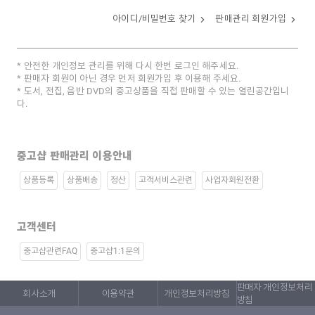
아이디/비밀번호 찾기
판매관리 회원가입
안전한 개인정보 관리를 위해 다시 한번 로그인 해주세요.
판매자 회원이 아닌 경우 먼저 회원가입 후 이용해 주세요.
도서, 전집, 음반 DVD의 중고상품을 직접 판매할 수 있는 열린공간입니
다.
중고샵 판매관리 이용안내
상품등록
상품배송
정산
고객서비스관련
사업자회원전환
고객센터
중고샵관련FAQ
중고샵1:1문의
판매자 개인정보처리
회사소개
이용약관
개인정보처리방침
방침