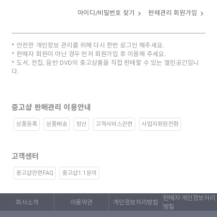
아이디/비밀번호 찾기
판매관리 회원가입
안전한 개인정보 관리를 위해 다시 한번 로그인 해주세요.
판매자 회원이 아닌 경우 먼저 회원가입 후 이용해 주세요.
도서, 전집, 음반 DVD의 중고상품을 직접 판매할 수 있는 열린공간입니
다.
중고샵 판매관리 이용안내
상품등록
상품배송
정산
고객서비스관련
사업자회원전환
고객센터
중고샵관련FAQ
중고샵1:1문의
판매자 개인정보처리
회사소개
이용약관
개인정보처리방침
방침