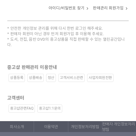
아이디/비밀번호 찾기
판매관리 회원가입
안전한 개인정보 관리를 위해 다시 한번 로그인 해주세요.
판매자 회원이 아닌 경우 먼저 회원가입 후 이용해 주세요.
도서, 전집, 음반 DVD의 중고상품을 직접 판매할 수 있는 열린공간입니
다.
중고샵 판매관리 이용안내
상품등록
상품배송
정산
고객서비스관련
사업자회원전환
고객센터
중고샵관련FAQ
중고샵1:1문의
판매자 개인정보처리
회사소개
이용약관
개인정보처리방침
방침