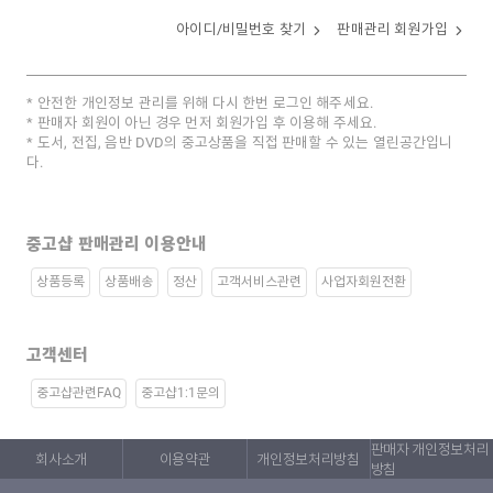
아이디/비밀번호 찾기
판매관리 회원가입
안전한 개인정보 관리를 위해 다시 한번 로그인 해주세요.
판매자 회원이 아닌 경우 먼저 회원가입 후 이용해 주세요.
도서, 전집, 음반 DVD의 중고상품을 직접 판매할 수 있는 열린공간입니
다.
중고샵 판매관리 이용안내
상품등록
상품배송
정산
고객서비스관련
사업자회원전환
고객센터
중고샵관련FAQ
중고샵1:1문의
판매자 개인정보처리
회사소개
이용약관
개인정보처리방침
방침