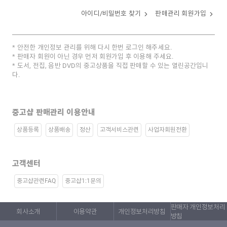
아이디/비밀번호 찾기
판매관리 회원가입
안전한 개인정보 관리를 위해 다시 한번 로그인 해주세요.
판매자 회원이 아닌 경우 먼저 회원가입 후 이용해 주세요.
도서, 전집, 음반 DVD의 중고상품을 직접 판매할 수 있는 열린공간입니
다.
중고샵 판매관리 이용안내
상품등록
상품배송
정산
고객서비스관련
사업자회원전환
고객센터
중고샵관련FAQ
중고샵1:1문의
판매자 개인정보처리
회사소개
이용약관
개인정보처리방침
방침