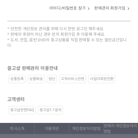
아이디/비밀번호 찾기
판매관리 회원가입
안전한 개인정보 관리를 위해 다시 한번 로그인 해주세요.
판매자 회원이 아닌 경우 먼저 회원가입 후 이용해 주세요.
도서, 전집, 음반 DVD의 중고상품을 직접 판매할 수 있는 열린공간입니
다.
중고샵 판매관리 이용안내
상품등록
상품배송
정산
고객서비스관련
사업자회원전환
고객센터
중고샵관련FAQ
중고샵1:1문의
판매자 개인정보처리
회사소개
이용약관
개인정보처리방침
방침