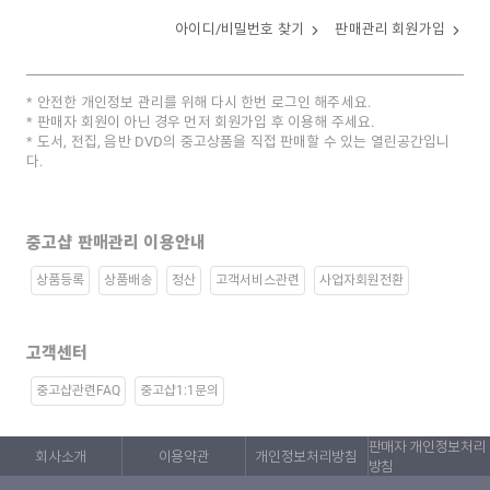
아이디/비밀번호 찾기
판매관리 회원가입
안전한 개인정보 관리를 위해 다시 한번 로그인 해주세요.
판매자 회원이 아닌 경우 먼저 회원가입 후 이용해 주세요.
도서, 전집, 음반 DVD의 중고상품을 직접 판매할 수 있는 열린공간입니
다.
중고샵 판매관리 이용안내
상품등록
상품배송
정산
고객서비스관련
사업자회원전환
고객센터
중고샵관련FAQ
중고샵1:1문의
판매자 개인정보처리
회사소개
이용약관
개인정보처리방침
방침