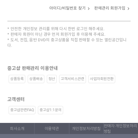
아이디/비밀번호 찾기
판매관리 회원가입
안전한 개인정보 관리를 위해 다시 한번 로그인 해주세요.
판매자 회원이 아닌 경우 먼저 회원가입 후 이용해 주세요.
도서, 전집, 음반 DVD의 중고상품을 직접 판매할 수 있는 열린공간입니
다.
중고샵 판매관리 이용안내
상품등록
상품배송
정산
고객서비스관련
사업자회원전환
고객센터
중고샵관련FAQ
중고샵1:1문의
판매자 개인정보처리
회사소개
이용약관
개인정보처리방침
방침