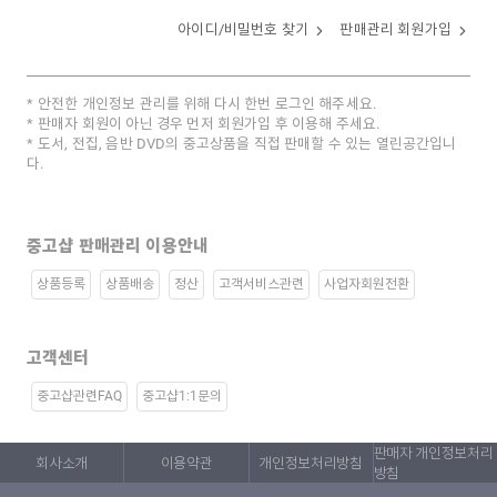
아이디/비밀번호 찾기
판매관리 회원가입
안전한 개인정보 관리를 위해 다시 한번 로그인 해주세요.
판매자 회원이 아닌 경우 먼저 회원가입 후 이용해 주세요.
도서, 전집, 음반 DVD의 중고상품을 직접 판매할 수 있는 열린공간입니
다.
중고샵 판매관리 이용안내
상품등록
상품배송
정산
고객서비스관련
사업자회원전환
고객센터
중고샵관련FAQ
중고샵1:1문의
판매자 개인정보처리
회사소개
이용약관
개인정보처리방침
방침