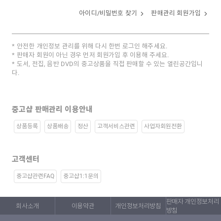
아이디/비밀번호 찾기
판매관리 회원가입
안전한 개인정보 관리를 위해 다시 한번 로그인 해주세요.
판매자 회원이 아닌 경우 먼저 회원가입 후 이용해 주세요.
도서, 전집, 음반 DVD의 중고상품을 직접 판매할 수 있는 열린공간입니
다.
중고샵 판매관리 이용안내
상품등록
상품배송
정산
고객서비스관련
사업자회원전환
고객센터
중고샵관련FAQ
중고샵1:1문의
판매자 개인정보처리
회사소개
이용약관
개인정보처리방침
방침