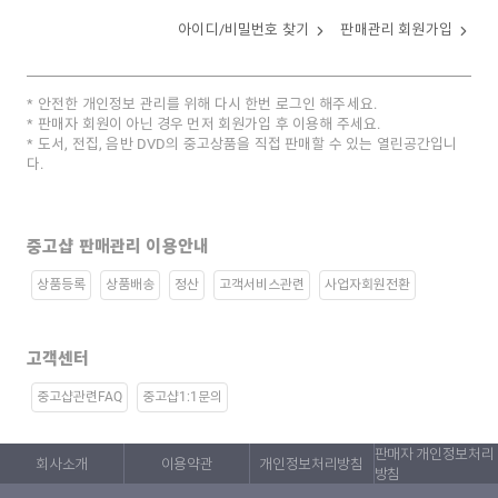
아이디/비밀번호 찾기
판매관리 회원가입
안전한 개인정보 관리를 위해 다시 한번 로그인 해주세요.
판매자 회원이 아닌 경우 먼저 회원가입 후 이용해 주세요.
도서, 전집, 음반 DVD의 중고상품을 직접 판매할 수 있는 열린공간입니
다.
중고샵 판매관리 이용안내
상품등록
상품배송
정산
고객서비스관련
사업자회원전환
고객센터
중고샵관련FAQ
중고샵1:1문의
판매자 개인정보처리
회사소개
이용약관
개인정보처리방침
방침