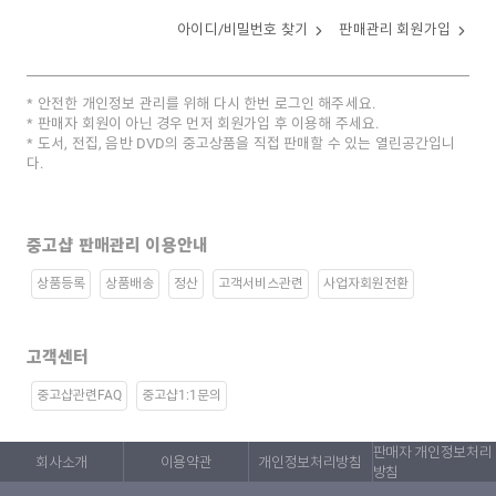
아이디/비밀번호 찾기
판매관리 회원가입
안전한 개인정보 관리를 위해 다시 한번 로그인 해주세요.
판매자 회원이 아닌 경우 먼저 회원가입 후 이용해 주세요.
도서, 전집, 음반 DVD의 중고상품을 직접 판매할 수 있는 열린공간입니
다.
중고샵 판매관리 이용안내
상품등록
상품배송
정산
고객서비스관련
사업자회원전환
고객센터
중고샵관련FAQ
중고샵1:1문의
판매자 개인정보처리
회사소개
이용약관
개인정보처리방침
방침