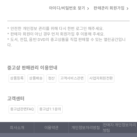
아이디/비밀번호 찾기
판매관리 회원가입
안전한 개인정보 관리를 위해 다시 한번 로그인 해주세요.
판매자 회원이 아닌 경우 먼저 회원가입 후 이용해 주세요.
도서, 전집, 음반 DVD의 중고상품을 직접 판매할 수 있는 열린공간입니
다.
중고샵 판매관리 이용안내
상품등록
상품배송
정산
고객서비스관련
사업자회원전환
고객센터
중고샵관련FAQ
중고샵1:1문의
판매자 개인정보처리
회사소개
이용약관
개인정보처리방침
방침