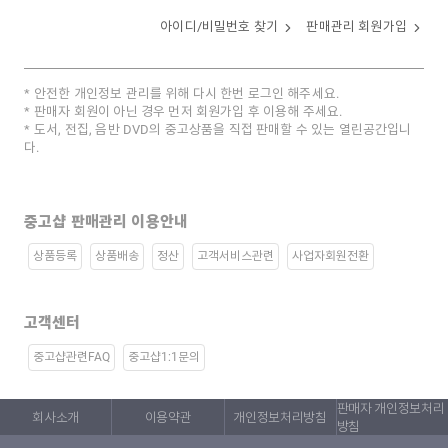
아이디/비밀번호 찾기
판매관리 회원가입
안전한 개인정보 관리를 위해 다시 한번 로그인 해주세요.
판매자 회원이 아닌 경우 먼저 회원가입 후 이용해 주세요.
도서, 전집, 음반 DVD의 중고상품을 직접 판매할 수 있는 열린공간입니
다.
중고샵 판매관리 이용안내
상품등록
상품배송
정산
고객서비스관련
사업자회원전환
고객센터
중고샵관련FAQ
중고샵1:1문의
판매자 개인정보처리
회사소개
이용약관
개인정보처리방침
방침