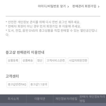
아이디/비밀번호 찾기
판매관리 회원가입
안전한 개인정보 관리를 위해 다시 한번 로그인 해주세요.
판매자 회원이 아닌 경우 먼저 회원가입 후 이용해 주세요.
도서, 전집, 음반 DVD의 중고상품을 직접 판매할 수 있는 열린공간입니
다.
중고샵 판매관리 이용안내
상품등록
상품배송
정산
고객서비스관련
사업자회원전환
고객센터
중고샵관련FAQ
중고샵1:1문의
판매자 개인정보처리
회사소개
이용약관
개인정보처리방침
방침