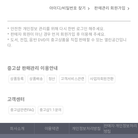
아이디/비밀번호 찾기
판매관리 회원가입
안전한 개인정보 관리를 위해 다시 한번 로그인 해주세요.
판매자 회원이 아닌 경우 먼저 회원가입 후 이용해 주세요.
도서, 전집, 음반 DVD의 중고상품을 직접 판매할 수 있는 열린공간입니
다.
중고샵 판매관리 이용안내
상품등록
상품배송
정산
고객서비스관련
사업자회원전환
고객센터
중고샵관련FAQ
중고샵1:1문의
판매자 개인정보처리
회사소개
이용약관
개인정보처리방침
방침