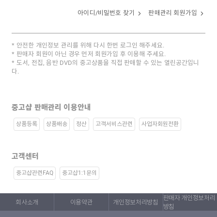
아이디/비밀번호 찾기
판매관리 회원가입
안전한 개인정보 관리를 위해 다시 한번 로그인 해주세요.
판매자 회원이 아닌 경우 먼저 회원가입 후 이용해 주세요.
도서, 전집, 음반 DVD의 중고상품을 직접 판매할 수 있는 열린공간입니
다.
중고샵 판매관리 이용안내
상품등록
상품배송
정산
고객서비스관련
사업자회원전환
고객센터
중고샵관련FAQ
중고샵1:1문의
판매자 개인정보처리
회사소개
이용약관
개인정보처리방침
방침