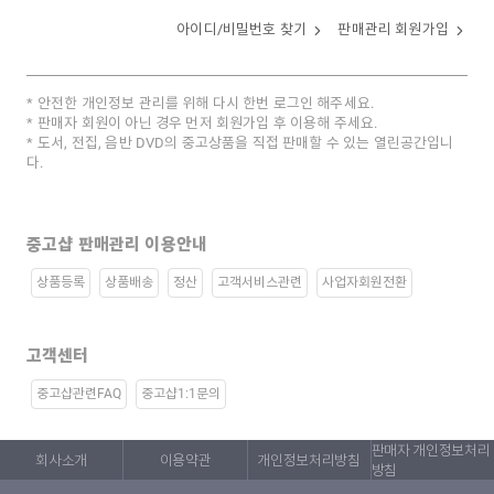
아이디/비밀번호 찾기
판매관리 회원가입
안전한 개인정보 관리를 위해 다시 한번 로그인 해주세요.
판매자 회원이 아닌 경우 먼저 회원가입 후 이용해 주세요.
도서, 전집, 음반 DVD의 중고상품을 직접 판매할 수 있는 열린공간입니
다.
중고샵 판매관리 이용안내
상품등록
상품배송
정산
고객서비스관련
사업자회원전환
고객센터
중고샵관련FAQ
중고샵1:1문의
판매자 개인정보처리
회사소개
이용약관
개인정보처리방침
방침