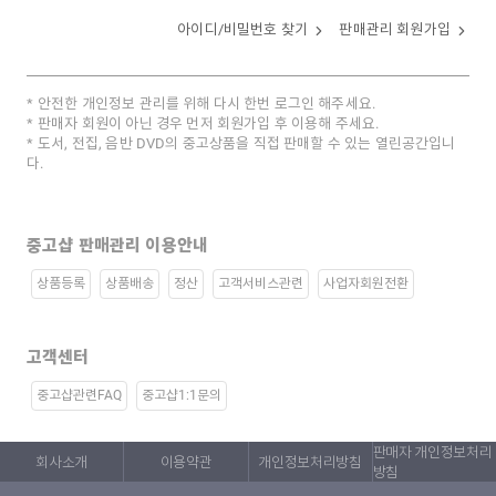
아이디/비밀번호 찾기
판매관리 회원가입
안전한 개인정보 관리를 위해 다시 한번 로그인 해주세요.
판매자 회원이 아닌 경우 먼저 회원가입 후 이용해 주세요.
도서, 전집, 음반 DVD의 중고상품을 직접 판매할 수 있는 열린공간입니
다.
중고샵 판매관리 이용안내
상품등록
상품배송
정산
고객서비스관련
사업자회원전환
고객센터
중고샵관련FAQ
중고샵1:1문의
판매자 개인정보처리
회사소개
이용약관
개인정보처리방침
방침