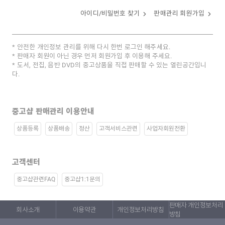
아이디/비밀번호 찾기
판매관리 회원가입
안전한 개인정보 관리를 위해 다시 한번 로그인 해주세요.
판매자 회원이 아닌 경우 먼저 회원가입 후 이용해 주세요.
도서, 전집, 음반 DVD의 중고상품을 직접 판매할 수 있는 열린공간입니
다.
중고샵 판매관리 이용안내
상품등록
상품배송
정산
고객서비스관련
사업자회원전환
고객센터
중고샵관련FAQ
중고샵1:1문의
판매자 개인정보처리
회사소개
이용약관
개인정보처리방침
방침